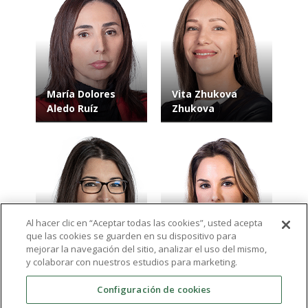
María Dolores
Vita Zhukova
Aledo Ruíz
Zhukova
Al hacer clic en “Aceptar todas las cookies”, usted acepta
Mercedes
que las cookies se guarden en su dispositivo para
Carmona
Carmen María
mejorar la navegación del sitio, analizar el uso del mismo,
Martínez
Carrillo González
y colaborar con nuestros estudios para marketing.
Configuración de cookies