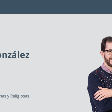
onzález
as y Religiosas