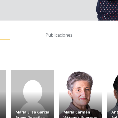
Publicaciones
María Elisa Garcia
María Carmen
Ant
Bravo González
Vázquez Guerrero
Pal