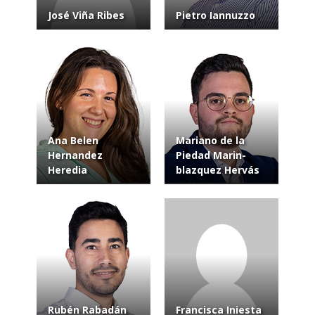
José Viña Ribes
Pietro Iannuzzo
Ana Belen
Mariano de la
Hernandez
Piedad Marin-
Heredia
blazquez Hervás
Rubén Rabadán
Francisca Iniesta