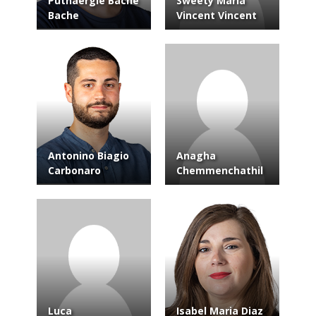
Putnaergle Bache
Sweety Maria
Bache
Vincent Vincent
Antonino Biagio
Anagha
Carbonaro
Chemmenchathil
Luca
Isabel Maria Diaz