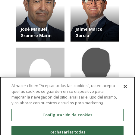
José Manuel
Jaime Marco
Granero Marín
García
Al hacer clic en “Aceptar todas las cookies”, usted acepta
que las cookies se guarden en su dispositivo para
Leticia del Río
Natalia Martínez
mejorar la navegación del sitio, analizar el uso del mismo,
Medel
Jiménez
y colaborar con nuestros estudios para marketing.
Configuración de cookies
Ver más resultados
Rechazarlas todas