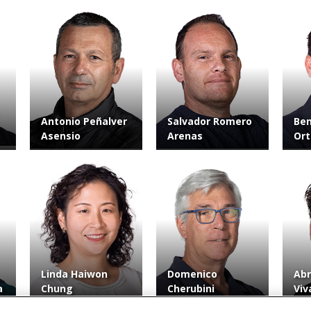
Antonio Peñalver
Salvador Romero
Ben
Asensio
Arenas
Ort
Linda Haiwon
Domenico
Ab
a
Chung
Cherubini
Viv