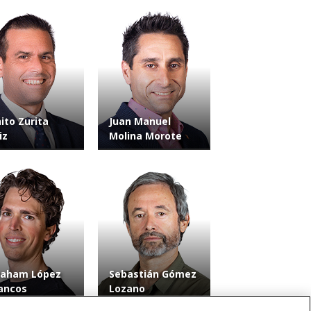
ito Zurita
Juan Manuel
iz
Molina Morote
raham López
Sebastián Gómez
ancos
Lozano