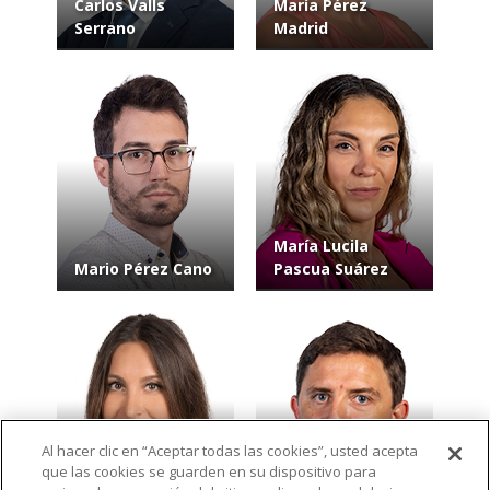
Carlos Valls
María Pérez
Serrano
Madrid
María Lucila
Mario Pérez Cano
Pascua Suárez
Al hacer clic en “Aceptar todas las cookies”, usted acepta
que las cookies se guarden en su dispositivo para
María del Pilar
Harry Thomas