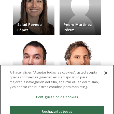
Salud Poveda
Pedro Martínez
López
Pérez
Al hacer clic en “Aceptar todas las cookies”, usted acepta
que las cookies se guarden en su dispositivo para
Federico Sánchez
Vicente Ávila
mejorar la navegación del sitio, analizar el uso del mismo,
Jover
Gandía
y colaborar con nuestros estudios para marketing.
Configuración de cookies
Ver más resultados
Rechazarlas todas