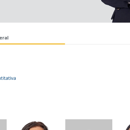
eral
itativa