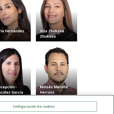
ía Fernández
Vita Zhukova
Zhukova
cepción
Moisés Meroño
zález García
Herranz
Configuración de cookies