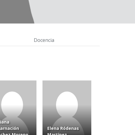
Docencia
iana
arnación
Elena Ródenas
nchez Moreno
Martínez