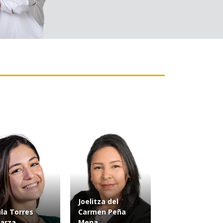
Joelitza del
la Torres
Carmen Peña
arza
Mena