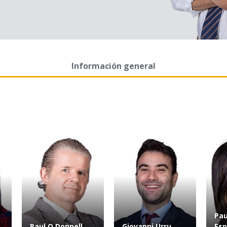
Información general
Pau
Paul O Donnell
Giovanni Urru
Esp