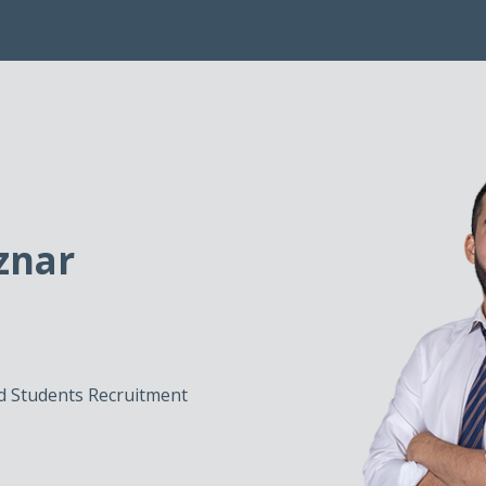
znar
d Students Recruitment