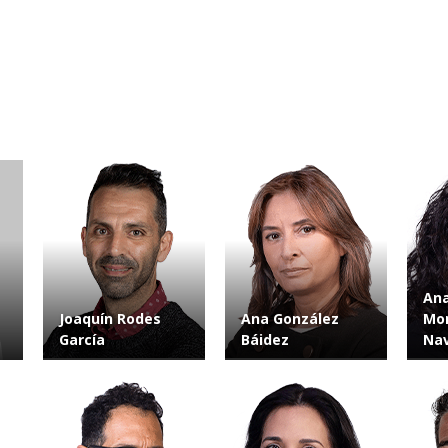
Ana
Joaquín Rodes
Ana González
Mo
García
Báidez
Nav