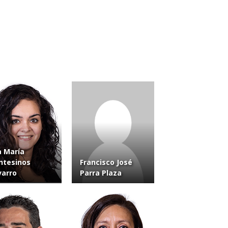
 María
ntesinos
Francisco José
arro
Parra Plaza