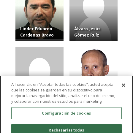
Linder Eduardo
Álvaro Jesús
Cardenas Bravo
Gómez Ruíz
Al hacer clic en “Aceptar todas las cookies”, usted acepta
que las cookies se guarden en su dispositivo para
José Miguel Pina
Antonio Jesús
mejorar la navegación del sitio, analizar el uso del mismo,
Molina
Luque Rubia
y colaborar con nuestros estudios para marketing.
Configuración de cookies
Ver más resultados
Rechazarlas todas