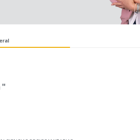
eral
"
s