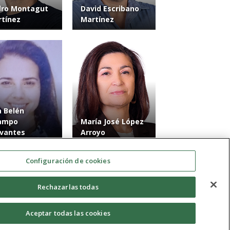
dro Montagut
David Escribano
tínez
Martínez
 Belén
ampo
María José López
vantes
Arroyo
Configuración de cookies
Rechazarlas todas
Aceptar todas las cookies