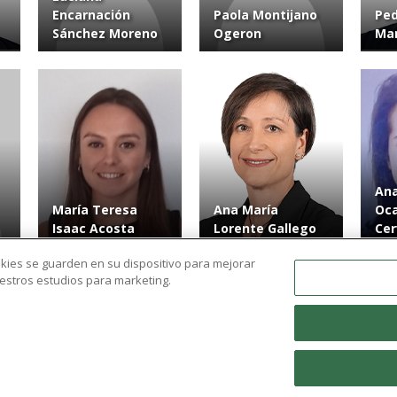
Encarnación
Paola Montijano
Pe
Sánchez Moreno
Ogeron
Mar
Ana
María Teresa
Ana María
Oc
Isaac Acosta
Lorente Gallego
Cer
ookies se guarden en su dispositivo para mejorar
nuestros estudios para marketing.
Ver más resultados
expand_more