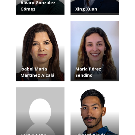
Álvaro Gónzalez
Gómez
Xing Xuan
Isabel María
María Pérez
Martínez Alcalá
Sendino