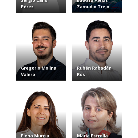
Sergio Cano
Edward Alexis
Pérez
Zamudio Trejo
Gregorio Molina
Rubén Rabadán
Valero
Ros
Elena Murcia
María Estrella