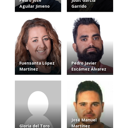
Pedro José
Judit Garcia
Aguilar Jimeno
Garrido
Fuensanta López
Pedro Javier
Martínez
Escámez Álvarez
José Manuel
Gloria del Toro
Martínez