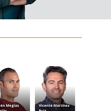
bén Megías
Vicente Martínez
olás
Ruiz