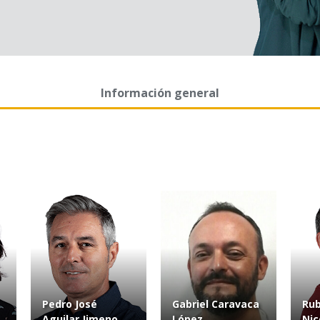
Información general
Pedro José
Gabriel Caravaca
Ru
Aguilar Jimeno
López
Nic