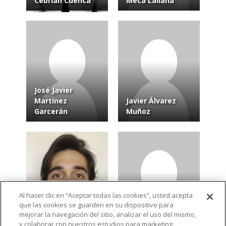
Cebrián Cuenca
Meca Lallana
José Javier
Martínez
Javier Álvarez
Garcerán
Muñoz
Al hacer clic en “Aceptar todas las cookies”, usted acepta
que las cookies se guarden en su dispositivo para
Alejandro Monroy
Sabrina Kalbouza
mejorar la navegación del sitio, analizar el uso del mismo,
Sánchez
Bouziane
y colaborar con nuestros estudios para marketing.