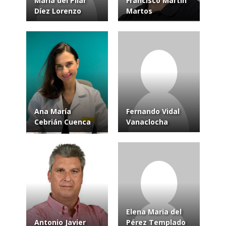
María del Pilar
Francisco Martín
Díez Lorenzo
Martos
Ana María
Fernando Vidal
Cebrián Cuenca
Vanaclocha
Elena Maria del
Antonio Javier
Pérez Templado