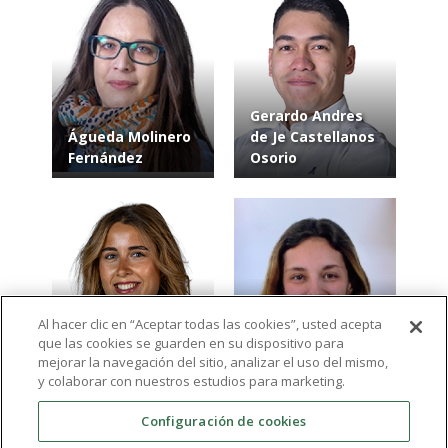
Gerardo Andres
Águeda Molinero
de Je Castellanos
Fernández
Osorio
Al hacer clic en “Aceptar todas las cookies”, usted acepta
que las cookies se guarden en su dispositivo para
Andreia Cruz
María Pérez
mejorar la navegación del sitio, analizar el uso del mismo,
Santos
Sendino
y colaborar con nuestros estudios para marketing.
Configuración de cookies