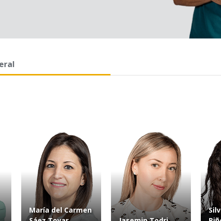
eral
María del Carmen
Sil
Sáez Tovar
Jasemin Todri
Piñ