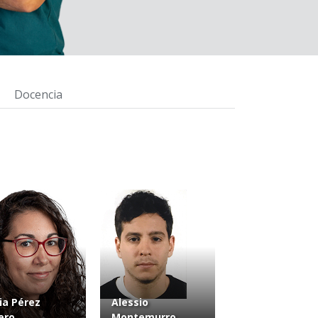
Docencia
via Pérez
Alessio
ero
Montemurro