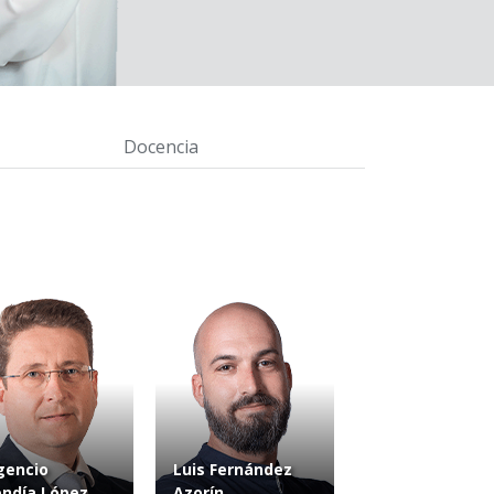
Docencia
gencio
Luis Fernández
ndía López
Azorín