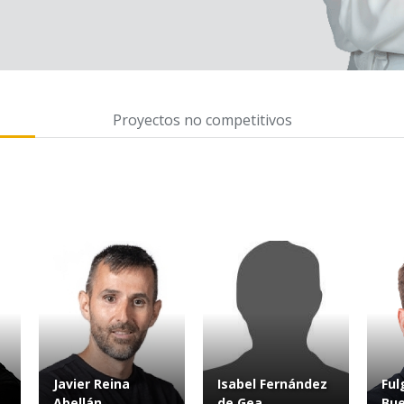
Proyectos no competitivos
Javier Reina
Isabel Fernández
Ful
Abellán
de Gea
Bue