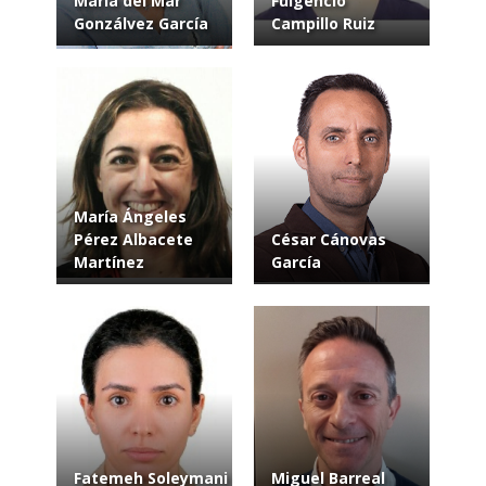
María del Mar
Fulgencio
Gonzálvez García
Campillo Ruiz
María Ángeles
Pérez Albacete
César Cánovas
Martínez
García
Fatemeh Soleymani
Miguel Barreal