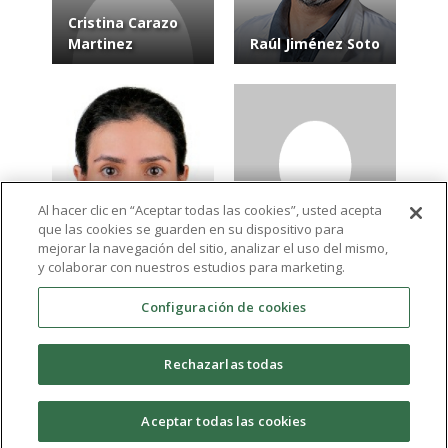
Cristina Carazo
Martinez
Raúl Jiménez Soto
Al hacer clic en “Aceptar todas las cookies”, usted acepta
que las cookies se guarden en su dispositivo para
Fatemeh Soleymani
Raúl Ferrando
mejorar la navegación del sitio, analizar el uso del mismo,
Fsoleimani@alu.ucam.edu
Cascales
y colaborar con nuestros estudios para marketing.
Configuración de cookies
Ver más resultados
Rechazarlas todas
expand_more
Aceptar todas las cookies