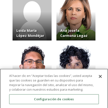
Loida María
Ana Josefa
López Mondéjar
Carmona Legaz
Al hacer clic en “Aceptar todas las cookies”, usted acepta
que las cookies se guarden en su dispositivo para
Francisco Manuel
María Belén Blesa
mejorar la navegación del sitio, analizar el uso del mismo,
Moreno Lucas
Aledo
y colaborar con nuestros estudios para marketing.
Configuración de cookies