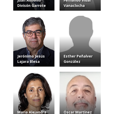
Juan Antonio
Fernando Vidal
Divisón Garrote
Vanaclocha
Jerónimo Jesús
Esther Peñalver
Lajara Blesa
González
María Alejandra
Óscar Martínez