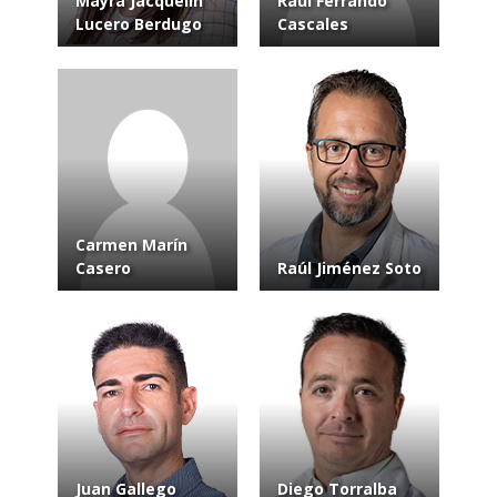
Mayra Jacquelin
Raúl Ferrando
Lucero Berdugo
Cascales
Carmen Marín
Casero
Raúl Jiménez Soto
Juan Gallego
Diego Torralba