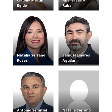
Claudia Martin
Ana Navarro
Egido
Rabal
Natalia Serrano
Samuel Linares
Roses
Aguilar
Antonio Semitiel
Natalia Serrano