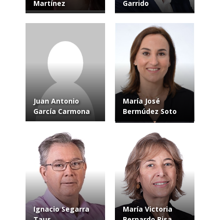
Martínez
Garrido
Juan Antonio
María José
García Carmona
Bermúdez Soto
Ignacio Segarra
María Victoria
Taus
Bernardo Pisa