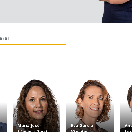
eral
María José
Eva García
Ana
Sánchez García
Vizcaíno
Lor