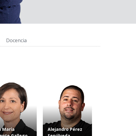
Docencia
 María
Alejandro Pérez
ente Gallego
Sepúlveda