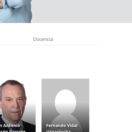
Docencia
n Antonio
Fernando Vidal
isón Garrote
Vanaclocha