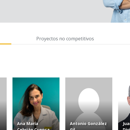
Proyectos no competitivos
Ana María
Antonio González
Jua
Cebrián Cuenca
Gil
Div