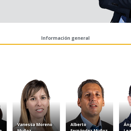
Información general
Vanessa Moreno
Alberto
Áng
a
Muñoz
Fernández Muñoz
Lea