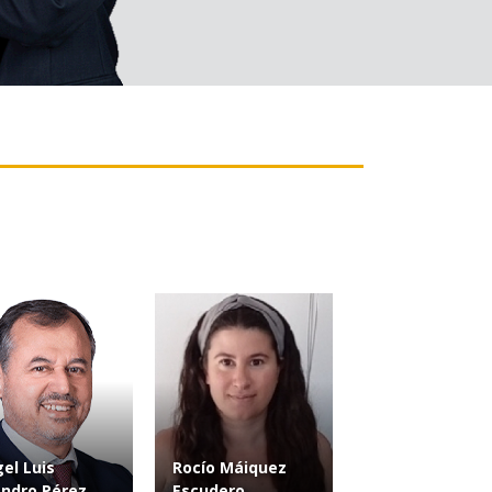
el Luis
Rocío Máiquez
ndro Pérez
Escudero