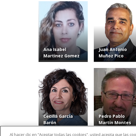
Ana Isabel
Juan Antonio
Martinez Gomez
Muñoz Pico
Cecilia García
Pedro Pablo
Barón
Martín Montes
Al hacer clic en “Aceptar todas las cookies”, usted acepta que las c