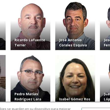
Ricardo Lafuente
José Antonio
Jos
Terrer
Corales Esquiva
Fer
Pedro Matías
Jua
Rodríguez Lara
Isabel Gómez Ros
Ló
ookies se guarden en su dispositivo para mejorar