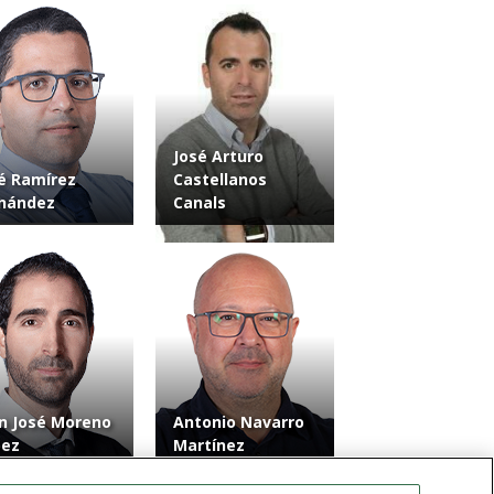
José Arturo
é Ramírez
Castellanos
nández
Canals
n José Moreno
Antonio Navarro
pez
Martínez