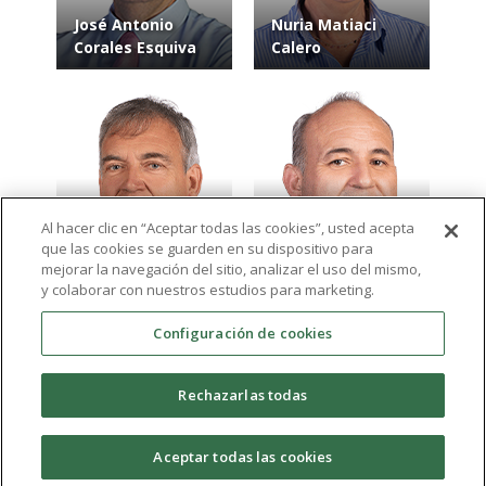
José Antonio
Nuria Matiaci
Corales Esquiva
Calero
Al hacer clic en “Aceptar todas las cookies”, usted acepta
que las cookies se guarden en su dispositivo para
Salvador Luis
José Ramón
mejorar la navegación del sitio, analizar el uso del mismo,
Escudero Ferrer
Martínez Pérez
y colaborar con nuestros estudios para marketing.
Configuración de cookies
Ver más resultados
Rechazarlas todas
expand_more
Aceptar todas las cookies