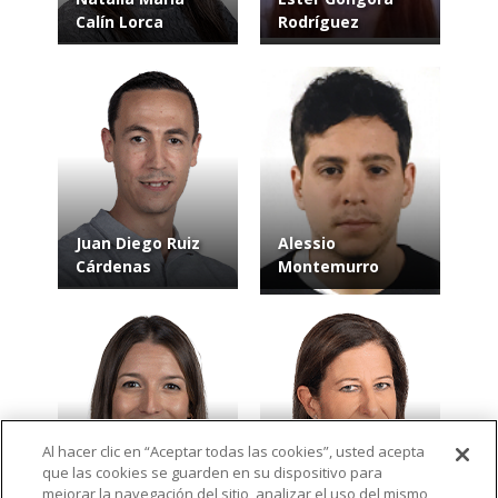
Calín Lorca
Rodríguez
Juan Diego Ruiz
Alessio
Cárdenas
Montemurro
Al hacer clic en “Aceptar todas las cookies”, usted acepta
que las cookies se guarden en su dispositivo para
Salud Poveda
Luisa María
mejorar la navegación del sitio, analizar el uso del mismo,