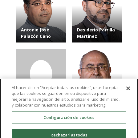
Antonio José
Desiderio Parrilla
Palazón Cano
Martínez
Al hacer clic en “Aceptar todas las cookies”, usted acepta
que las cookies se guarden en su dispositivo para
Ramón Navarro
Antonio Alcaraz
mejorar la navegación del sitio, analizar el uso del mismo,
Gómez
López
y colaborar con nuestros estudios para marketing.
Configuración de cookies
Ver más resultados
Rechazarlas todas