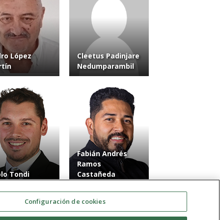
ro López
Cleetus Padinjare
tín
Nedumparambil
Fabián Andrés
Ramos
lo Tondi
Castañeda
Configuración de cookies