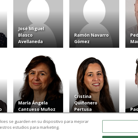
José Miguel
Blasco
Ramón Navarro
Ped
Avellaneda
Gómez
Mar
Cristina
María Ángela
Quiñonero
o
Cantueso Muñoz
Pertusa
Pao
ookies se guarden en su dispositivo para mejorar
nuestros estudios para marketing.
Ver más resultados