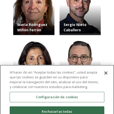
María Rodriguez
Sergio Nieto
Miñón Ferrán
Caballero
Al hacer clic en “Aceptar todas las cookies”, usted acepta
que las cookies se guarden en su dispositivo para
María Alejandra
Martín García
mejorar la navegación del sitio, analizar el uso del mismo,
Isaac Montero
Muñoz
y colaborar con nuestros estudios para marketing.
Configuración de cookies
Ver más resultados
Rechazarlas todas