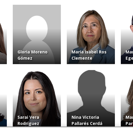
Gloria Moreno
María Isabel Ros
Man
Gómez
Clemente
Eg
Sarai Vera
Nina Victoria
Mar
Rodríguez
Pallarés Cerdá
Par