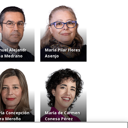
uel Alejandr
María Pilar Flores
ea Medrano
Asenjo
ía Concepción
María de Carmen
ra Meroño
Conesa Pérez