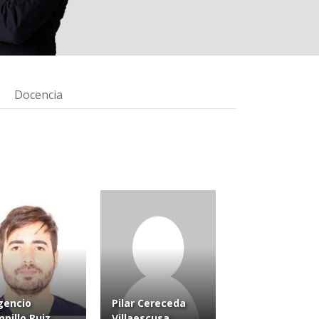
Docencia
gencio
Pilar Cereceda
pillo Ruiz
Villaescusa