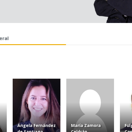
eral
Ángela Fernández
María Zamora
Ful
de Santiago
Celdrán
Cam