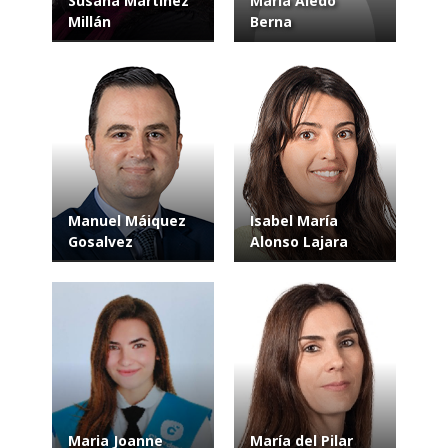
Susana Martínez
María Aledo
Millán
Berna
Manuel Máiquez
Isabel María
Gosalvez
Alonso Lajara
Maria Joanne
María del Pilar