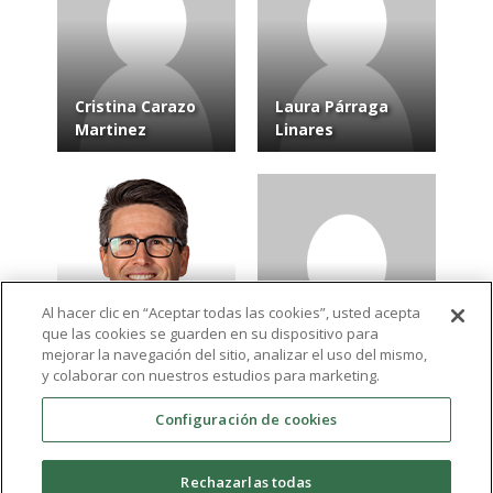
Cristina Carazo
Laura Párraga
Martinez
Linares
Al hacer clic en “Aceptar todas las cookies”, usted acepta
que las cookies se guarden en su dispositivo para
Jaime Marco
Álvaro Díaz
mejorar la navegación del sitio, analizar el uso del mismo,
García
Belenguer
y colaborar con nuestros estudios para marketing.
Configuración de cookies
Ver más resultados
Rechazarlas todas