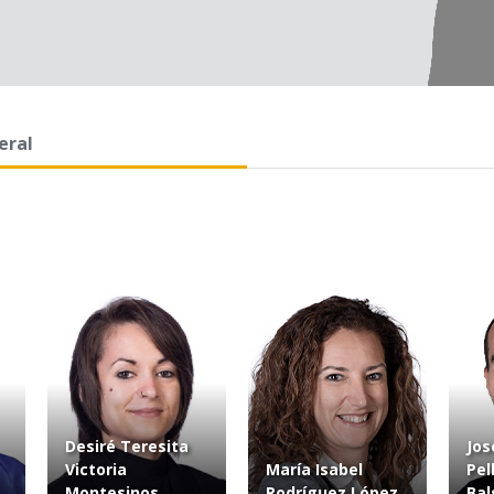
eral
Desiré Teresita
Jos
Victoria
María Isabel
Pel
Montesinos
Rodríguez López
Bal