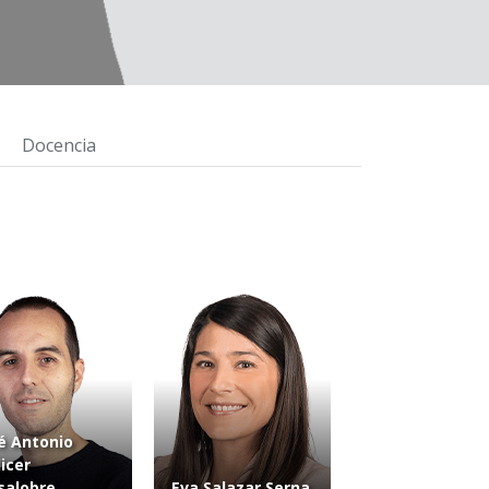
Docencia
é Antonio
licer
salobre
Eva Salazar Serna