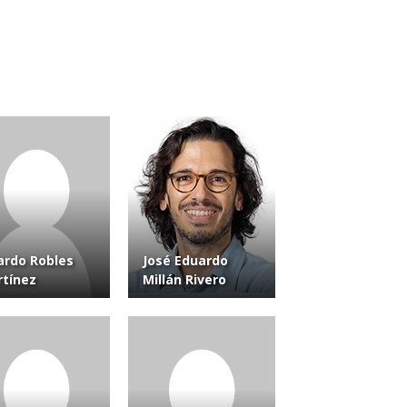
ardo Robles
José Eduardo
tínez
Millán Rivero