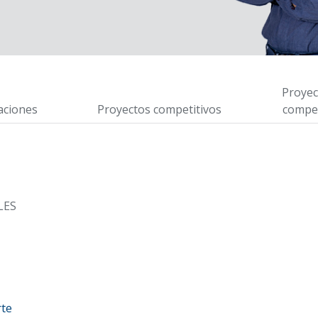
Proyec
aciones
Proyectos competitivos
compet
LES
rte