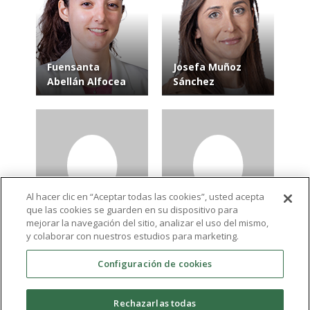
Fuensanta
Josefa Muñoz
Abellán Alfocea
Sánchez
Al hacer clic en “Aceptar todas las cookies”, usted acepta
que las cookies se guarden en su dispositivo para
Javier Caparrós
Nerea Ruiz
mejorar la navegación del sitio, analizar el uso del mismo,
Losada
Gonzálvez
y colaborar con nuestros estudios para marketing.
Configuración de cookies
Ver más resultados
Rechazarlas todas