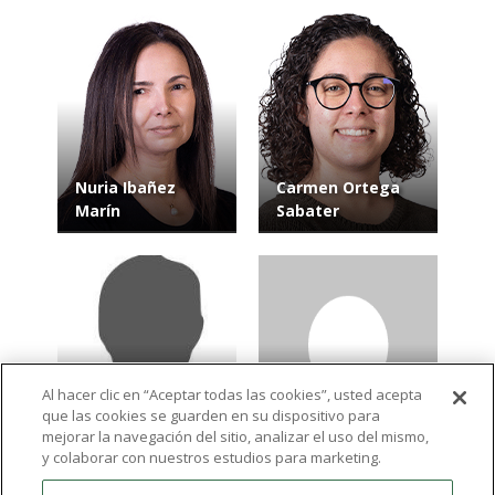
Nuria Ibañez
Carmen Ortega
Marín
Sabater
Al hacer clic en “Aceptar todas las cookies”, usted acepta
que las cookies se guarden en su dispositivo para
Antonio José
Katarzyna Anna
mejorar la navegación del sitio, analizar el uso del mismo,
Miralles Pérez
Nowak
y colaborar con nuestros estudios para marketing.