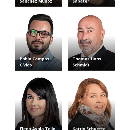
Sánchez Muñoz
Sabater
Pablo Campos
Thomas Hans
Cívico
Schmidt
Elena Ayala Tello
Katrin Schuette