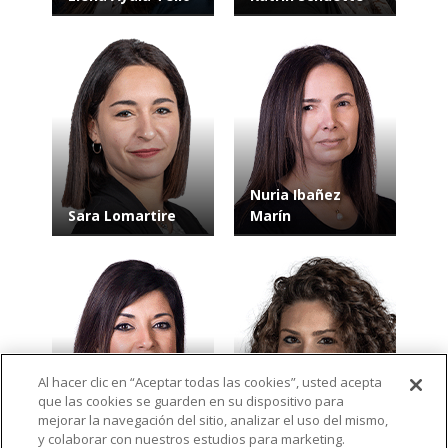
Nuria Ibañez
Sara Lomartire
Marín
Al hacer clic en “Aceptar todas las cookies”, usted acepta
que las cookies se guarden en su dispositivo para
Raquel Galián
Elisa Teresa
mejorar la navegación del sitio, analizar el uso del mismo,
Sabater
Munizza
y colaborar con nuestros estudios para marketing.