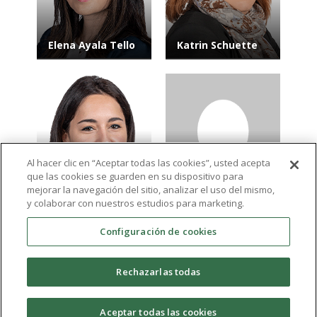
Elena Ayala Tello
Katrin Schuette
Al hacer clic en “Aceptar todas las cookies”, usted acepta
que las cookies se guarden en su dispositivo para
Katarzyna Anna
mejorar la navegación del sitio, analizar el uso del mismo,
Sara Lomartire
Nowak
y colaborar con nuestros estudios para marketing.
Configuración de cookies
Ver más resultados
Rechazarlas todas
expand_more
Aceptar todas las cookies