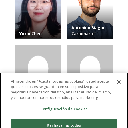
Antonino Biagio
Yuxin Chen
Carbonaro
Al hacer clic en “Aceptar todas las cookies”, usted acepta
que las cookies se guarden en su dispositivo para
Luca
Francisco Javier
mejorar la navegación del sitio, analizar el uso del mismo,
Scognamiglio
Hidalgo Tallón
y colaborar con nuestros estudios para marketing.
Configuración de cookies
Ver más resultados
Rechazarlas todas