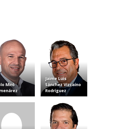
Jaime Luis
lo Miró
Sánchez Vizcaíno
lmenárez
Rodríguez