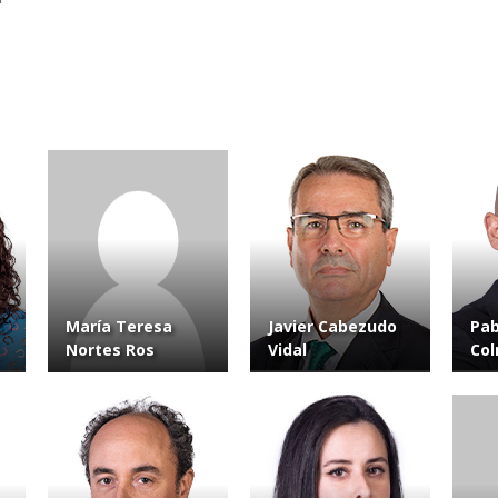
María Teresa
Javier Cabezudo
Pab
Nortes Ros
Vidal
Co